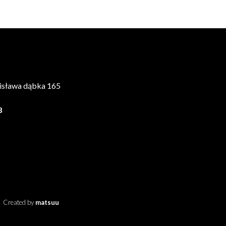
isława dąbka 165
8
Created by
matsuu